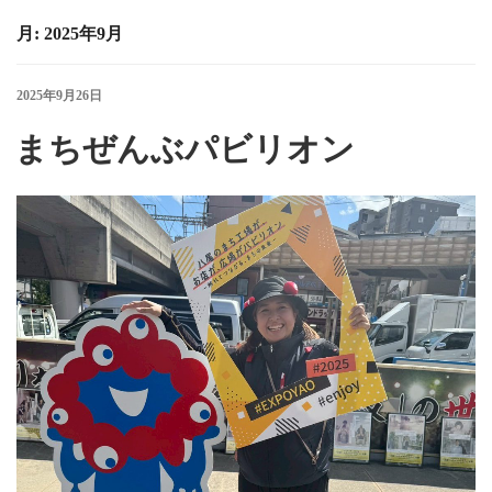
月:
2025年9月
投
2025年9月26日
稿
日:
まちぜんぶパビリオン