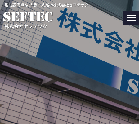
コ
消防設備点検 大阪・八尾の株式会社セフテック
ン
テ
ン
ツ
へ
ス
キ
ッ
プ