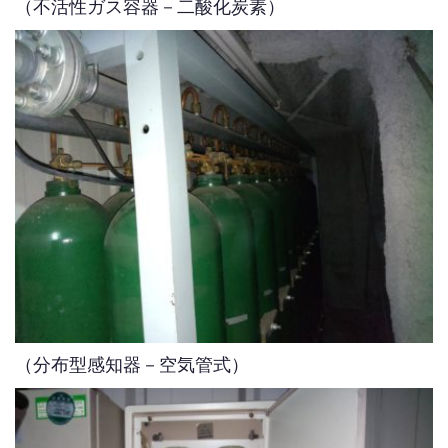
（不活性ガス容器－二酸化炭素）
（分布型感知器－空気管式）