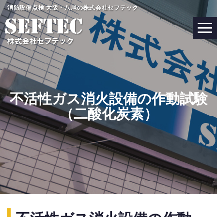
コ
消防設備点検 大阪・八尾の株式会社セフテック
ン
テ
ン
ツ
へ
ス
キ
不活性ガス消火設備の作動試験
ッ
（二酸化炭素）
プ