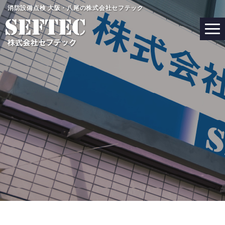
コ
消防設備点検 大阪・八尾の株式会社セフテック
ン
テ
ン
ツ
へ
ス
キ
ッ
プ