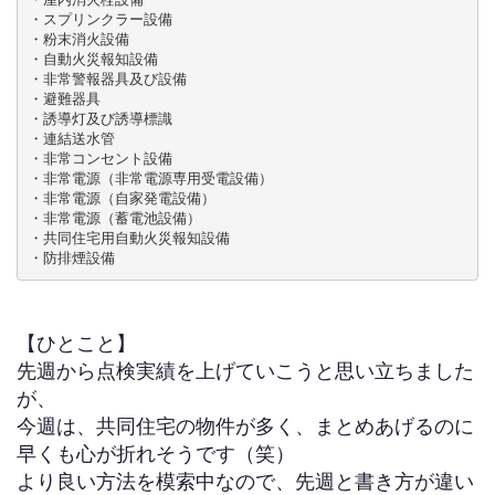
・スプリンクラー設備

・粉末消火設備

・自動火災報知設備

・非常警報器具及び設備

・避難器具

・誘導灯及び誘導標識

・連結送水管

・非常コンセント設備

・非常電源（非常電源専用受電設備）

・非常電源（自家発電設備）

・非常電源（蓄電池設備）

・共同住宅用自動火災報知設備

・防排煙設備
【ひとこと】
先週から点検実績を上げていこうと思い立ちました
が、
今週は、共同住宅の物件が多く、まとめあげるのに
早くも心が折れそうです（笑）
より良い方法を模索中なので、先週と書き方が違い