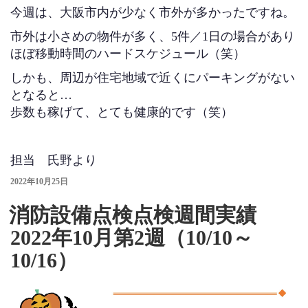
今週は、大阪市内が少なく市外が多かったですね。
市外は小さめの物件が多く、5件／1日の場合があり
ほぼ移動時間のハードスケジュール（笑）
しかも、周辺が住宅地域で近くにパーキングがない
となると…
歩数も稼げて、とても健康的です（笑）
担当 氏野より
投
2022年10月25日
稿
日:
消防設備点検点検週間実績
2022年10月第2週（10/10～
10/16）