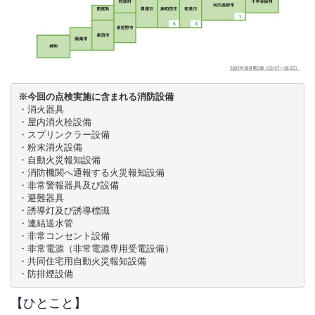
※今回の点検実施に含まれる消防設備
・消火器具

・屋内消火栓設備

・スプリンクラー設備

・粉末消火設備

・自動火災報知設備

・消防機関へ通報する火災報知設備

・非常警報器具及び設備

・避難器具

・誘導灯及び誘導標識

・連結送水管

・非常コンセント設備

・非常電源（非常電源専用受電設備）

・共同住宅用自動火災報知設備

・防排煙設備
【ひとこと】