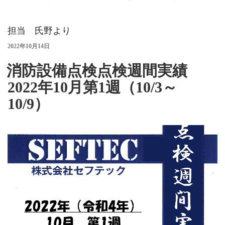
担当 氏野より
投
2022年10月14日
稿
日:
消防設備点検点検週間実績
2022年10月第1週（10/3～
10/9）