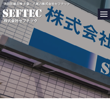
コ
消防設備点検 大阪・八尾の株式会社セフテック
ン
テ
ン
ツ
へ
ス
キ
ッ
プ