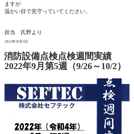
ますが
温かい目で見守っていてください。
担当 氏野より
投
2022年10月3日
稿
日:
消防設備点検点検週間実績
2022年9月第5週（9/26～10/2）