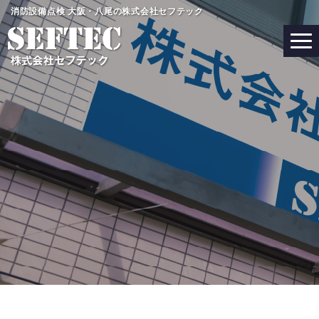
コ
消防設備点検 大阪・八尾の株式会社セフテック
ン
テ
ン
ツ
へ
ス
キ
ッ
プ