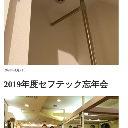
投
2020年1月21日
稿
日:
2019年度セフテック忘年会