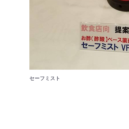
セーフミスト