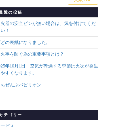
最近の投稿
消火器の安全ピンが無い場合は、気を付けてくだ
さい！
ぱどの表紙になりました。
大火事を防ぐ為の重要事項とは？
025年10月1日 空気が乾燥する季節は火災が発生
しやすくなります。
まちぜんぶパビリオン
カテゴリー
サービス