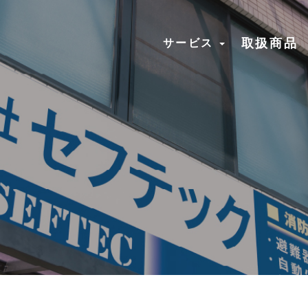
取扱商品
サービス