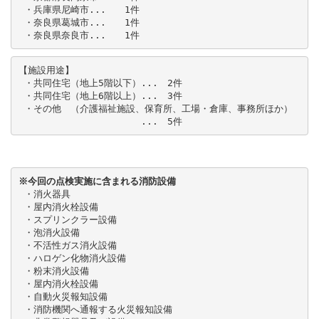
 ・兵庫県尼崎市...　　1件

 ・奈良県葛城市...　　1件

 ・奈良県奈良市...　　1件
【施設用途】

 ・共同住宅（地上5階以下）...　2件

 ・共同住宅（地上6階以上）...　3件

 ・その他　（介護福祉施設、保育所、工場・倉庫、事務所ほか）

　　　　　　　　　　　　  ...　5件
※今回の点検実施に含まれる消防設備
 ・消火器具

 ・屋内消火栓設備

 ・スプリンクラー設備

 ・泡消火設備

 ・不活性ガス消火設備

 ・ハロゲン化物消火設備

 ・粉末消火設備

 ・屋内消火栓設備

 ・自動火災報知設備

 ・消防機関へ通報する火災報知設備
