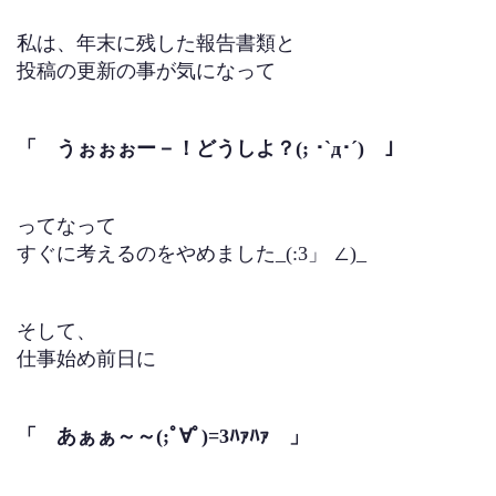
私は、年末に残した報告書類と
投稿の更新の事が気になって
「 うぉぉぉー－！どうしよ？(; ･`д･´) 」
ってなって
すぐに考えるのをやめました_(:3」 ∠)_
そして、
仕事始め前日に
「 あぁぁ～～(;ﾟ∀ﾟ)=3ﾊｧﾊｧ 」