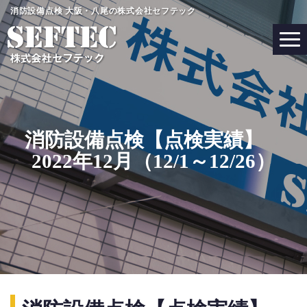
コ
消防設備点検 大阪・八尾の株式会社セフテック
ン
テ
ン
ツ
へ
ス
キ
消防設備点検【点検実績】
ッ
2022年12月（12/1～12/26）
プ