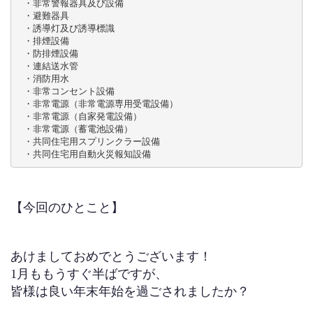
 ・非常警報器具及び設備

 ・避難器具

 ・誘導灯及び誘導標識

 ・排煙設備

 ・防排煙設備

 ・連結送水管

 ・消防用水

 ・非常コンセント設備

 ・非常電源（非常電源専用受電設備）

 ・非常電源（自家発電設備）

 ・非常電源（蓄電池設備）

 ・共同住宅用スプリンクラー設備

 ・共同住宅用自動火災報知設備
【今回のひとこと】
あけましておめでとうございます！
1月ももうすぐ半ばですが、
皆様は良い年末年始を過ごされましたか？