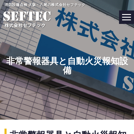
コ
消防設備点検 大阪・八尾の株式会社セフテック
ン
テ
ン
ツ
へ
ス
キ
非常警報器具と自動火災報知設
ッ
備
プ