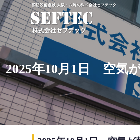
コ
消防設備点検 大阪・八尾の株式会社セフテック
ン
テ
ン
ツ
へ
ス
キ
2025年10月1日 
ッ
プ